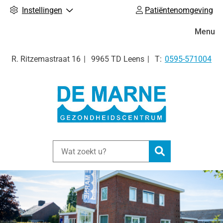
Instellingen
Patiëntenomgeving
Hoofdm
Menu
Tel:
R. Ritzemastraat
16
9965 TD
Leens
0595-571004
Zoeken