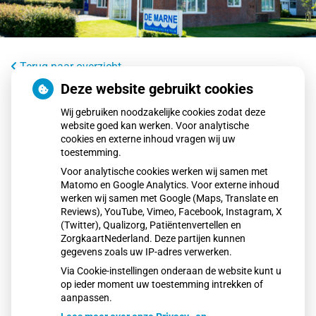
Terug naar overzicht
Deze website gebruikt cookies
Tijdelijke onderbreking elektriciteit
dinsdag 10 juni
Wij gebruiken noodzakelijke cookies zodat deze
website goed kan werken. Voor analytische
cookies en externe inhoud vragen wij uw
Dinsdag 10 juni is de praktijk wegens een onderbreking
toestemming.
van de elektriciteit tussen 08:30 en 10.30 uur telefonisch
Voor analytische cookies werken wij samen met
Matomo en Google Analytics. Voor externe inhoud
slechter te bereiken dan u van ons gewend bent. De
werken wij samen met Google (Maps, Translate en
onderbreking heeft te maken met de werkzaamheden
Reviews), YouTube, Vimeo, Facebook, Instagram, X
rondom de praktijk.
(Twitter), Qualizorg, Patiëntenvertellen en
ZorgkaartNederland. Deze partijen kunnen
In geval van spoed kunt u bellen met 112. Voor dringende
gegevens zoals uw IP-adres verwerken.
vragen kunt u naar de praktijk komen.
Via Cookie-instellingen onderaan de website kunt u
op ieder moment uw toestemming intrekken of
Publicatiedatum:
06-06-2025
aanpassen.