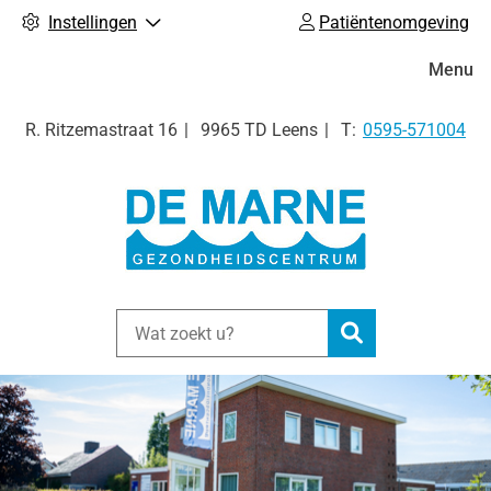
Instellingen
Patiëntenomgeving
Hoofdm
Menu
Tel:
R. Ritzemastraat
16
9965 TD
Leens
0595-571004
Zoeken