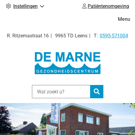
Instellingen
Patiëntenomgeving
Hoofdm
Menu
Tel:
R. Ritzemastraat
16
9965 TD
Leens
0595-571004
Zoeken