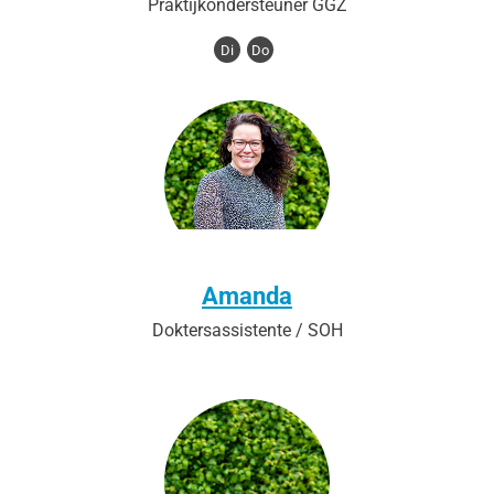
Praktijkondersteuner GGZ
Di
Do
Amanda
Doktersassistente / SOH