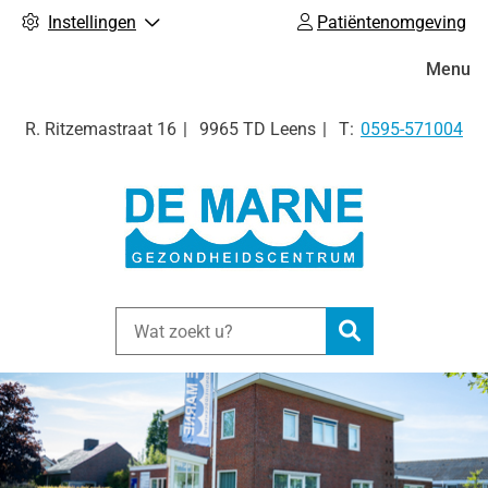
Instellingen
Patiëntenomgeving
Hoofdm
Menu
Tel:
R. Ritzemastraat
16
9965 TD
Leens
0595-571004
Zoeken