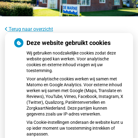
Terug naar overzicht
SEH’s zagen deze jaarwisseling fors
Deze website gebruikt cookies
meer vuurwerkslachtoffers
Wij gebruiken noodzakelijke cookies zodat deze
website goed kan werken. Voor analytische
cookies en externe inhoud vragen wij uw
Tijdens de jaarwisseling belandden ruim 1.200 mensen op
toestemming.
de SEH of HAP door vuurwerk, een forse stijging ten
Voor analytische cookies werken wij samen met
opzichte van vorig jaar. Vooral het aantal SEH-slachtoffers
Matomo en Google Analytics. Voor externe inhoud
nam toe, met opvallend veel ernstig gewonde kinderen. De
werken wij samen met Google (Maps, Translate en
toename komt niet door meer illegaal vuurwerk, maar
Reviews), YouTube, Vimeo, Facebook, Instagram, X
(Twitter), Qualizorg, Patiëntenvertellen en
mogelijk door risicovoller gedrag van afstekers.
ZorgkaartNederland. Deze partijen kunnen
gegevens zoals uw IP-adres verwerken.
Via Cookie-instellingen onderaan de website kunt u
Lees het hele artikel op:
Nationale zorggids
op ieder moment uw toestemming intrekken of
Publicatiedatum:
06-01-2026
aanpassen.