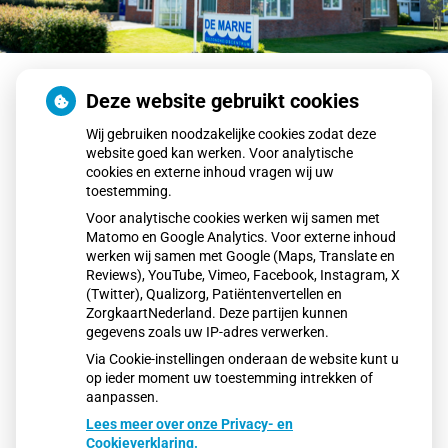
Tijdelijke onderbezetting
Deze website gebruikt cookies
Wij gebruiken noodzakelijke cookies zodat deze
Door tijdelijke onderbezetting binnen ons team is het
website goed kan werken. Voor analytische
cookies en externe inhoud vragen wij uw
momenteel drukker aan de telefoon dan u van ons
toestemming.
gewend bent. We proberen er alles aan te doen om de
Voor analytische cookies werken wij samen met
wachttijd te beperken
Matomo en Google Analytics. Voor externe inhoud
werken wij samen met Google (Maps, Translate en
U kunt op de volgende tijdstippen bellen:
Reviews), YouTube, Vimeo, Facebook, Instagram, X
(Twitter), Qualizorg, Patiëntenvertellen en
Voor het maken van afspraken
: 8.00-10.00 uur
ZorgkaartNederland. Deze partijen kunnen
Voor uitslagen:
13.00-14.00 uur
gegevens zoals uw IP-adres verwerken.
Hartelijk dank voor uw begrip.
Via Cookie-instellingen onderaan de website kunt u
op ieder moment uw toestemming intrekken of
aanpassen.
Lees meer over onze Privacy- en
Cookieverklaring.