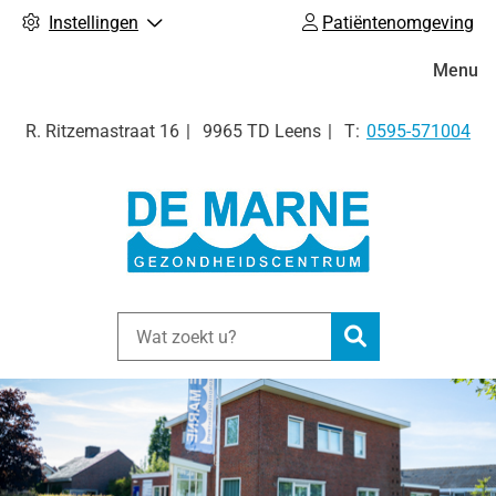
Instellingen
Patiëntenomgeving
Hoofdm
Menu
Tel:
R. Ritzemastraat
16
9965 TD
Leens
0595-571004
Zoeken