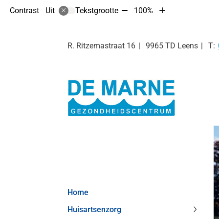
Tekst
Tekst
Contrast
Tekstgrootte
100%
Uit
verkleinen
vergroten
met
met
10%
10%
R. Ritzemastraat
16
9965 TD
Leens
Hoofdmenu
Home
Huisartsenzorg
Huisar