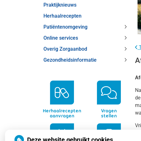
Praktijknieuws
subme
Herhaalrecepten
Patiëntenomgeving
Patiën
Online services
subme
Online
T
Overig Zorgaanbod
service
Overig
subme
A
Gezondheidsinformatie
Zorga
Gezond
subme
subme
Af
Na
de
ma
Herhaalrecepten
Vragen
wa
aanvragen
stellen
Vr
Deze website gebruikt cookies
Fr