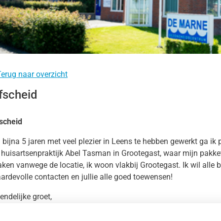
nu
tenomgeving
nu
erug naar overzicht
s
nu
fscheid
anbod
heidsinformatie
nu
nu
scheid
 bijna 5 jaren met veel plezier in Leens te hebben gewerkt ga ik
 huisartsenpraktijk Abel
Tasman
in Grootegast, waar mijn pakke
ken vanwege de locatie, ik woon vlakbij Grootegast. Ik wil alle 
ardevolle contacten en jullie alle goed toewensen!
iendelijke groet,
ieda Smedes