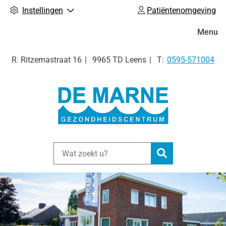
Instellingen
Patiëntenomgeving
Hoofdm
Menu
Tel:
R. Ritzemastraat
16
9965 TD
Leens
0595-571004
Zoeken