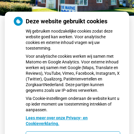
Deze website gebruikt cookies
Terug naar overzicht
Wij gebruiken noodzakelijke cookies zodat deze
website goed kan werken. Voor analytische
Afscheid Ella
cookies en externe inhoud vragen wij uw
toestemming.
Beste mensen van het mooie Hogeland,​
Voor analytische cookies werken wij samen met
Per 1 oktober 2025 verlaat ik deze praktijk en ga ik voor
Matomo en Google Analytics. Voor externe inhoud
Huisartsen Peels en Volmer (bij velen wel bekend) werken
werken wij samen met Google (Maps, Translate en
in Appingedam. Ik heb hier 9 jaar altijd met veel plezier
Reviews), YouTube, Vimeo, Facebook, Instagram, X
gewerkt, ik wil jullie bedanken voor de mooie momenten!
(Twitter), Qualizorg, Patiëntenvertellen en
Het is nu tijd voor iets anders en dichterbij voor mij. Het
ZorgkaartNederland. Deze partijen kunnen
gaat jullie allen goed!​
gegevens zoals uw IP-adres verwerken.
Moi, (nog eem op zien grunnigs)​
Via Cookie-instellingen onderaan de website kunt u
Ella
op ieder moment uw toestemming intrekken of
Publicatiedatum:
02-10-2025
aanpassen.
Lees meer over onze Privacy- en
Cookieverklaring.